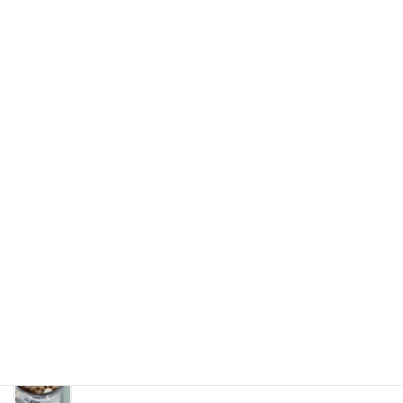
ゼミ活動
カテゴリー
ゼミ活動
前の記事
障害者文化芸術活動支援 アー
トワークショップ開催
2026年1月13日
ゼミ活動
次の記事
おでんパーティーを開催しまし
た
2026年2月2日
最近の投稿
おでんパーティーを開催しました
2026年2月2日