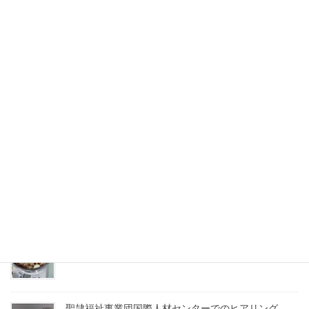
されました。
2023年10月13日
ゼミ活動
県内6大学連携の｢テーマ別交流会｣
に参加しました
2023年9月21日(木)、ふくろい産業イノベーションセンターが実施
する｢テーマ別交流会｣に、こばらぼメンバーから2名が参加しまし
た。 ｢ヤングケアラー問題から考える、在宅介護における負担の軽
減｣をテーマとし、県内にある […]
最近の投稿
おでんパーティーを開催しました
2026年2月2日
聖隷福祉事業団国際人材センターでのヒアリング